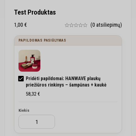
Test Produktas
1,00
€
(0 atsiliepimų)
PAPILDOMAS PASIŪLYMAS
Pridėti papildomai: HANWAVE plaukų
priežiūros rinkinys – šampūnas + kaukė
58,32
€
Kiekis