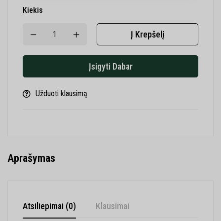
Kiekis
Į Krepšelį
Įsigyti Dabar
Užduoti klausimą
Aprašymas
Atsiliepimai (0)
Klausimai