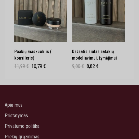
Paakių maskuoklis (
Dažantis siūlas antakių
konsileris)
modeliavimui, žymėjimui
11,99
€
10,79
€
9,80
€
8,82
€
Apie mus
Pristatymas
Privatumo politika
Prekių grąžinimas