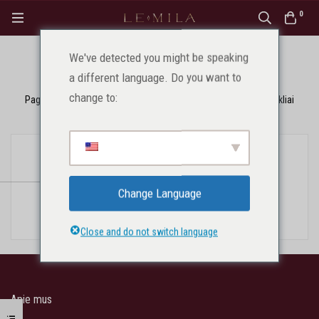
0
We've detected you might be speaking
Drėkinamieji purškikliai
a different language. Do you want to
change to:
Pagrindinis
Produktai
Makiažas
Drėkinamieji purškikliai
Produktų nerasta.
Change Language
Close and do not switch language
Apie mus