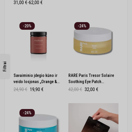
skatinantis serumas
31,00
€
-
62,00
€
-20%
-24%
Filtrai
Savaiminio įdegio kūno ir
RARE Paris Tresor Solaire
veido losjonas „Orange &
Soothing Eye Patch
Cinnamon“ 180 ml
Raminamieji paakių diskeliai
24,90
€
19,90
€
42,00
€
32,00
€
30vnt
-24%