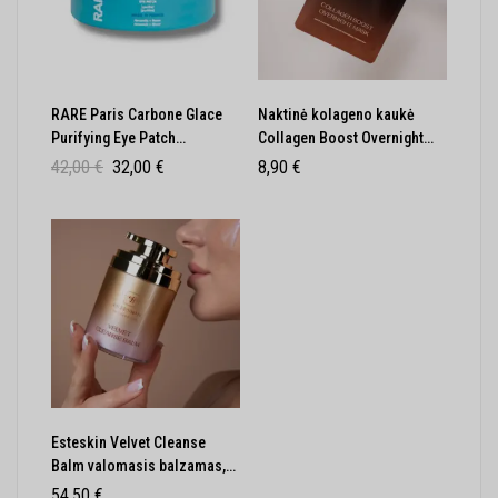
RARE Paris Carbone Glace
Naktinė kolageno kaukė
Purifying Eye Patch
Collagen Boost Overnight
Valomieji paakių diskeliai
Mask, Esteskin
42,00
€
32,00
€
8,90
€
30vnt
Esteskin Velvet Cleanse
Balm valomasis balzamas,
100 ml
54,50
€