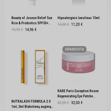
Beauty of Joseon Relief Sun
Hipoalerginis lanolinas 15ml
Rice & Probiotics SPF50+
14,00
€
11,20
€
PA++++ apsauginis kremas
19,95
€
14,96
€
50 ml
IŠPARDUOTA
RARE Paris Exception Rosee
Regenerating Eye Patche
NUTRALASH FORMULA 2.0
Regeneruojantys Paakių
42,00
€
32,00
€
1ml, 3ml Blakstienų augimą
Diskeliai 30vnt