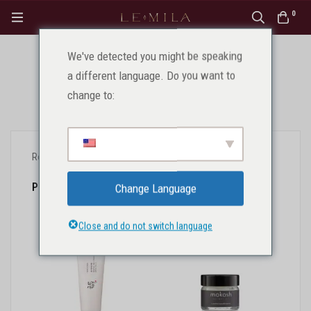
0
We've detected you might be speaking
Veidui
a different language. Do you want to
change to:
Pagrindinis
Produktai
Veidui
Rodomi visi rezultatai: 9
Populiarumas
Change Language
Close and do not switch language
IŠPARDUOTA
IŠPARDUOTA