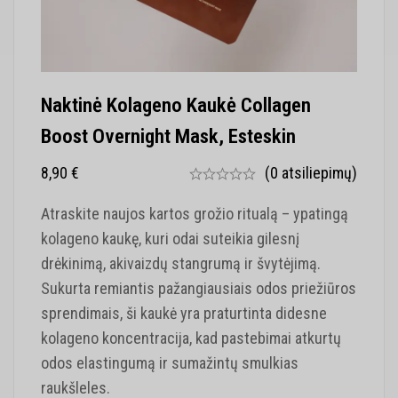
Naktinė Kolageno Kaukė Collagen
Boost Overnight Mask, Esteskin
8,90
€
(0 atsiliepimų)
Atraskite naujos kartos grožio ritualą – ypatingą
kolageno kaukę, kuri odai suteikia gilesnį
drėkinimą, akivaizdų stangrumą ir švytėjimą.
Sukurta remiantis pažangiausiais odos priežiūros
sprendimais, ši kaukė yra praturtinta didesne
kolageno koncentracija, kad pastebimai atkurtų
odos elastingumą ir sumažintų smulkias
raukšleles.