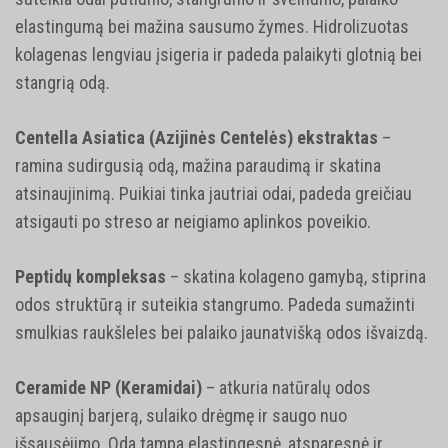
elastingumą bei mažina sausumo žymes. Hidrolizuotas
kolagenas lengviau įsigeria ir padeda palaikyti glotnią bei
stangrią odą.
Centella Asiatica (Azijinės Centelės) ekstraktas
–
ramina sudirgusią odą, mažina paraudimą ir skatina
atsinaujinimą. Puikiai tinka jautriai odai, padeda greičiau
atsigauti po streso ar neigiamo aplinkos poveikio.
Peptidų kompleksas
– skatina kolageno gamybą, stiprina
odos struktūrą ir suteikia stangrumo. Padeda sumažinti
smulkias raukšleles bei palaiko jaunatvišką odos išvaizdą.
Ceramide NP (Keramidai)
– atkuria natūralų odos
apsauginį barjerą, sulaiko drėgmę ir saugo nuo
išsausėjimo. Oda tampa elastingesnė, atsparesnė ir