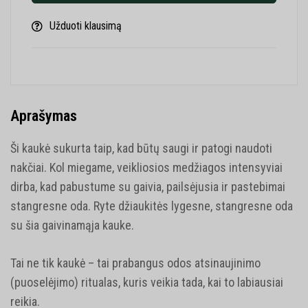
Užduoti klausimą
Aprašymas
Ši kaukė sukurta taip, kad būtų saugi ir patogi naudoti
nakčiai. Kol miegame, veikliosios medžiagos intensyviai
dirba, kad pabustume su gaivia, pailsėjusia ir pastebimai
stangresne oda. Ryte džiaukitės lygesne, stangresne oda
su šia gaivinamąja kauke.
Tai ne tik kaukė – tai prabangus odos atsinaujinimo
(puoselėjimo) ritualas, kuris veikia tada, kai to labiausiai
reikia.