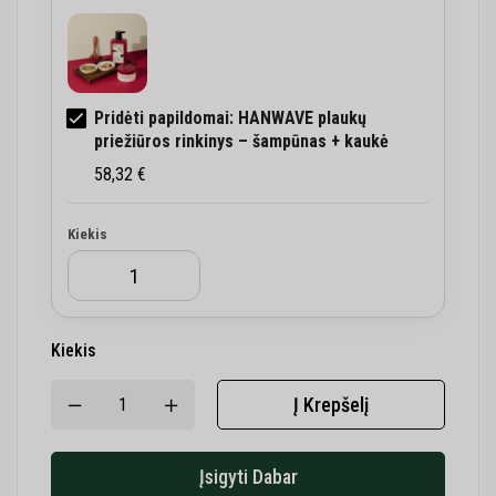
Pridėti papildomai: HANWAVE plaukų
priežiūros rinkinys – šampūnas + kaukė
58,32
€
Kiekis
Kiekis
Į Krepšelį
Įsigyti Dabar