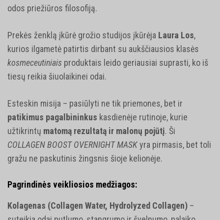
odos priežiūros filosofiją.
Prekės ženklą įkūrė grožio studijos įkūrėja
Laura Los
,
kurios ilgametė patirtis dirbant su aukščiausios klasės
kosmeceutiniais
produktais leido geriausiai suprasti, ko iš
tiesų reikia šiuolaikinei odai.
Esteskin misija – pasiūlyti ne tik priemones, bet ir
patikimus pagalbininkus
kasdienėje rutinoje, kurie
užtikrintų
matomą rezultatą ir malonų pojūtį
. Ši
COLLAGEN BOOST OVERNIGHT MASK
yra pirmasis, bet toli
gražu ne paskutinis žingsnis šioje kelionėje.
Pagrindinės veikliosios medžiagos:
Kolagenas (Collagen Water, Hydrolyzed Collagen)
–
s
uteikia odai putlumo, stangrumo ir švelnumo, palaiko