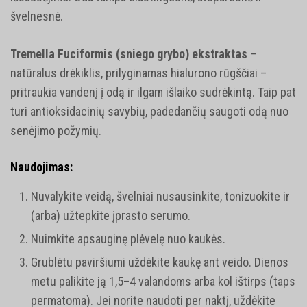
švelnesnė.
Tremella Fuciformis (sniego grybo) ekstraktas
–
natūralus drėkiklis, prilyginamas hialurono rūgščiai –
pritraukia vandenį į odą ir ilgam išlaiko sudrėkintą. Taip pat
turi antioksidacinių savybių, padedančių saugoti odą nuo
senėjimo požymių.
Naudojimas:
Nuvalykite veidą, švelniai nusausinkite, tonizuokite ir
(arba) užtepkite įprasto serumo.
Nuimkite apsauginę plėvelę nuo kaukės.
Grublėtu paviršiumi uždėkite kaukę ant veido. Dienos
metu palikite ją 1,5–4 valandoms arba kol ištirps (taps
permatoma). Jei norite naudoti per naktį, uždėkite