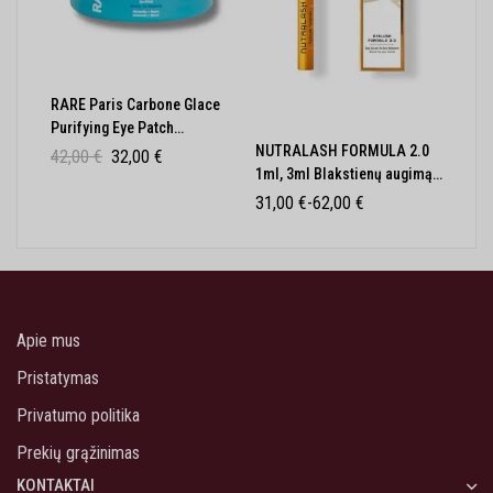
RARE Paris Carbone Glace
Savai
Purifying Eye Patch
veid
NUTRALASH FORMULA 2.0
Valomieji paakių diskeliai
Cinn
42,00
€
32,00
€
24,
1ml, 3ml Blakstienų augimą
30vnt
skatinantis serumas
31,00
€
-
62,00
€
Apie mus
Pristatymas
Privatumo politika
Prekių grąžinimas
KONTAKTAI