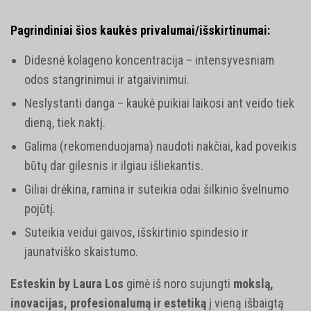
Pagrindiniai šios kaukės privalumai/išskirtinumai:
Didesnė kolageno koncentracija – intensyvesniam
odos stangrinimui ir atgaivinimui.
Neslystanti danga – kaukė puikiai laikosi ant veido tiek
dieną, tiek naktį.
Galima (rekomenduojama) naudoti nakčiai, kad poveikis
būtų dar gilesnis ir ilgiau išliekantis.
Giliai drėkina, ramina ir suteikia odai šilkinio švelnumo
pojūtį.
Suteikia veidui gaivos, išskirtinio spindesio ir
jaunatviško skaistumo.
Esteskin by Laura Los
gimė iš noro sujungti
mokslą,
inovacijas, profesionalumą ir estetiką
į vieną išbaigtą