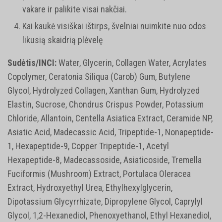
vakare ir palikite visai nakčiai.
Kai kaukė visiškai ištirps, švelniai nuimkite nuo odos
likusią skaidrią plėvelę
Sudėtis/INCI:
Water, Glycerin, Collagen Water, Acrylates
Copolymer, Ceratonia Siliqua (Carob) Gum, Butylene
Glycol, Hydrolyzed Collagen, Xanthan Gum, Hydrolyzed
Elastin, Sucrose, Chondrus Crispus Powder, Potassium
Chloride, Allantoin, Centella Asiatica Extract, Ceramide NP,
Asiatic Acid, Madecassic Acid, Tripeptide-1, Nonapeptide-
1, Hexapeptide-9, Copper Tripeptide-1, Acetyl
Hexapeptide-8, Madecassoside, Asiaticoside, Tremella
Fuciformis (Mushroom) Extract, Portulaca Oleracea
Extract, Hydroxyethyl Urea, Ethylhexylglycerin,
Dipotassium Glycyrrhizate, Dipropylene Glycol, Caprylyl
Glycol, 1,2-Hexanediol, Phenoxyethanol, Ethyl Hexanediol,