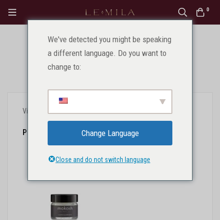
0
We've detected you might be speaking
Lūpos
a different language. Do you want to
change to:
Pagrindinis
Produktai
Lūpos
Vieno rezultato rodymas
Populiarumas
Change Language
Close and do not switch language
IŠPARDUOTA