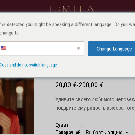
ДЛЯ ДЕТЕЙ
ДЛЯ ПРОФЕССИОНАЛОВ
МАКИЯЖ
've detected you might be speaking a different language. Do you wa
change to:
Главная
Товары
Подарочный ваучер
Подарочный ваучер
Change Language
Close and do not switch language
Подарочный Ваучер
20,00
€
-
200,00
€
Удивите своего любимого человек
подарите ему радость выбора того,
Сумма
Подарочной