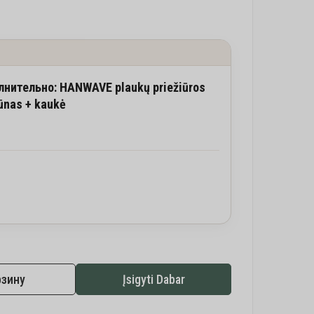
нительно: HANWAVE plaukų priežiūros
ūnas + kaukė
рзину
Įsigyti Dabar