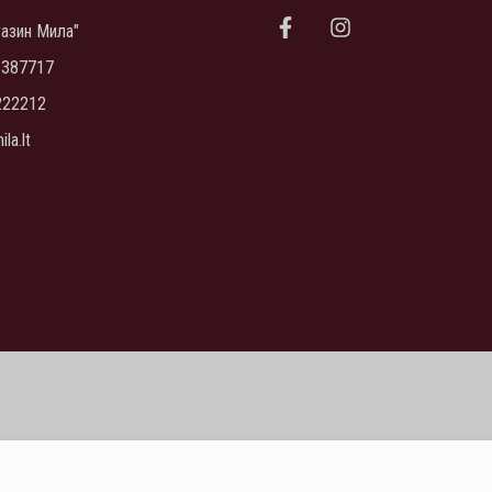
азин Мила"
6387717
222212
la.lt
Добавить В Корзину