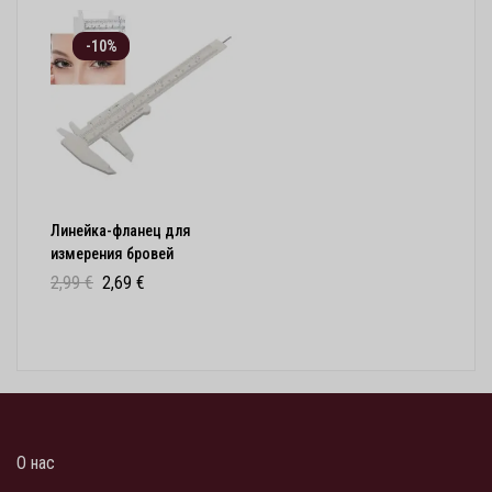
-10%
Линейка-фланец для
измерения бровей
2,99
€
2,69
€
О нас