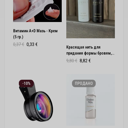
Витамин A+D Мазь - Крем
(5 гр.)
0,37
€
0,33
€
Красящая нить для
придания формы бровям,
маркировка
9,80
€
8,82
€
-10%
ПРОДАНО