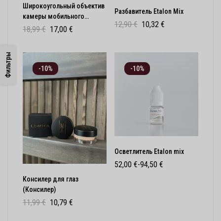
Широкоугольный объектив
Разбавитель Etalon Mix
камеры мобильного
12,90
€
10,32
€
телефона
18,99
€
17,00
€
Фильтры
-10%
-10%
Осветлитель Etalon mix
52,00
€
-
94,50
€
Консилер для глаз
(Консилер)
11,99
€
10,79
€