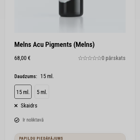
Melns Acu Pigments (melns)
68,00
€
0 pārskats
15 ml.
Daudzums
:
15 ml.
5 ml.
Skaidrs
Ir noliktavā
PAPILDU PIEDĀVĀJUMS