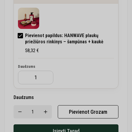
Pievienot papildus: HANWAVE plaukų
priežiūros rinkinys – šampūnas + kaukė
58,32
€
Daudzums
Daudzums
Pievienot Grozam
Įsigyti Tagad