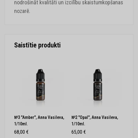
nodrošināt kvalitāti un izcilību skaistumkopšanas
nozarē.
Saistītie produkti
№3 "Amber", Anna Vasileva,
№2 "Opal", Anna Vasileva,
№4 "
1/10ml.
1/10ml.
1/10
68,00
€
65,00
€
68,