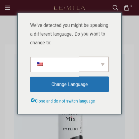
0
We've detected you might be speaking
Sākums
Produkti
Profesionāļiem
Pigmenti
a different language. Do you want to
Acu pigmenti
Melns acu pigments (melns)
change to:
Change Language
Close and do not switch language