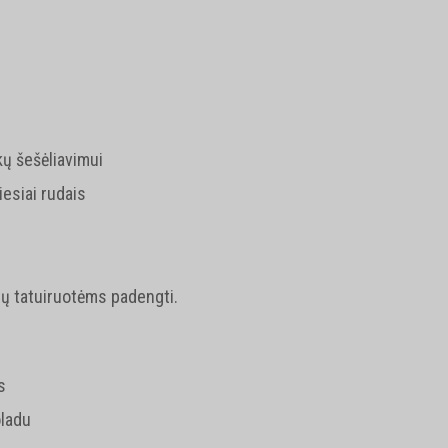
kų šešėliavimui
iesiai rudais
ių tatuiruotėms padengti.
s
oladu