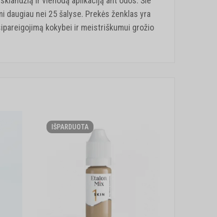
sklandžią ir vienodą aplikaciją ant odos. Šie
mi daugiau nei 25 šalyse. Prekės ženklas yra
įsipareigojimą kokybei ir meistriškumui grožio
IŠPARDUOTA
IŠPARDU