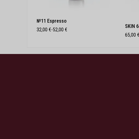
№11 Espresso
SKIN 6
32,00
€
-
52,00
€
65,00