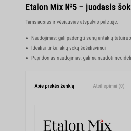
Etalon Mix №5 – juodasis šo
Tamsiausias ir vėsiausias atspalvis paletėje.
Naudojimas: gali padengti senų antakių tatuiruo
Idealiai tinka: akių vokų šešėliavimui
Papildomas naudojimas: galima naudoti nedidelia
Apie prekės ženklą
Atsiliepimai (0)