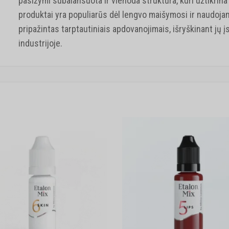
pasižymi subalansuota ir vienoda struktūra, kuri užtikrina 
produktai yra populiarūs dėl lengvo maišymosi ir naudoja
pripažintas tarptautiniais apdovanojimais, išryškinant jų 
industrijoje.