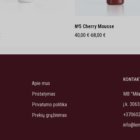
№5 Cherry Mousse
€
40,00
€
-
68,00
€
KONTAK
Apie mus
Pristatymas
MB "Mil
į.k. 306
Privatumo politika
+37060
Prekių grąžinimas
info@lemi