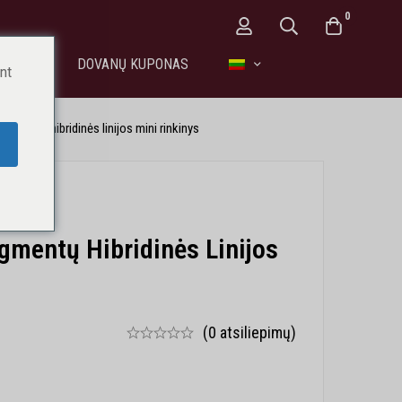
0
EIKATAI
DOVANŲ KUPONAS
nt
igmentų hibridinės linijos mini rinkinys
gmentų Hibridinės Linijos
(0 atsiliepimų)