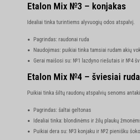
Etalon Mix №3 – konjakas
Idealiai tinka turintiems alyvuogių odos atspalvį.
Pagrindas: raudonai ruda
Naudojimas: puikiai tinka tamsiai rudam akių vo
Gerai maišosi su: №1 lazdyno riešutais ir №4 šv
Etalon Mix №4 – šviesiai ruda
Puikiai tinka šiltų raudonų atspalvių senoms antak
Pagrindas: šaltai geltonas
Idealiai tinka: blondinėms ir žilų plaukų žmonėm
Puikiai dera su: №3 konjaku ir №2 pienišku šok