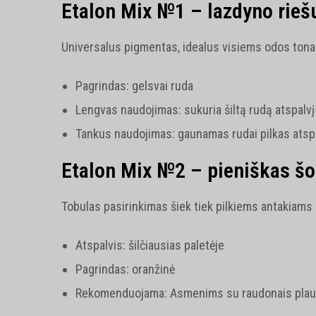
Etalon Mix №1 – lazdyno rieš
Universalus pigmentas, idealus visiems odos ton
Pagrindas: gelsvai ruda
Lengvas naudojimas: sukuria šiltą rudą atspalvį
Tankus naudojimas: gaunamas rudai pilkas atsp
Etalon Mix №2 – pieniškas š
Tobulas pasirinkimas šiek tiek pilkiems antakiams g
Atspalvis: šilčiausias paletėje
Pagrindas: oranžinė
Rekomenduojama: Asmenims su raudonais plau