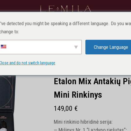
VAIKAMS
PROFESIONALAMS
MAKIAŽAS
SV
've detected you might be speaking a different language. Do you wa
change to:
esionalams
Pigmentai
Pigmentų rinkiniai
Etalon Mix Antakių p
Change Language
Close and do not switch language
IŠPARDUOTA
Etalon Mix Antakių Pi
Mini Rinkinys
149,00
€
Mini rinkinio hibridinė serija:
— Mišinys Nr. 1 “Lazdyno riešutas”;