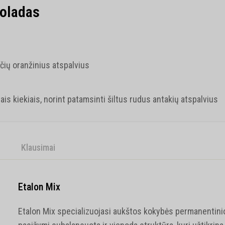
koladas
čių oranžinius atspalvius
is kiekiais, norint patamsinti šiltus rudus antakių atspalvius
Klausimai
Etalon Mix
Etalon Mix specializuojasi aukštos kokybės permanentin