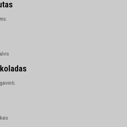
utas
ams.
alvis
okoladas
aivinti.
kais